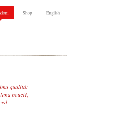
zioni
Shop
English
ssima qualità:
 lana bouclé,
weed