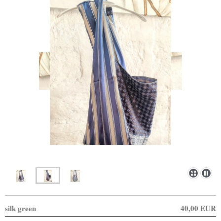
silk green
40,00 EUR